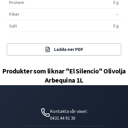
Protein
0 g
Fiber
--
Salt
0 g
Ladda ner PDF
Produkter som liknar
"El Silencio" Olivolja
Arbequina 1L
Kontakta vår växel:
0431 44 91 30