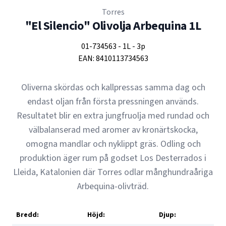
Torres
"El Silencio" Olivolja Arbequina 1L
01-734563
-
1L
-
3p
EAN:
8410113734563
Oliverna skördas och kallpressas samma dag och
endast oljan från första pressningen används.
Resultatet blir en extra jungfruolja med rundad och
välbalanserad med aromer av kronärtskocka,
omogna mandlar och nyklippt gräs. Odling och
produktion äger rum på godset Los Desterrados i
Lleida, Katalonien där Torres odlar månghundraåriga
Arbequina-olivträd.
Bredd:
Höjd:
Djup: