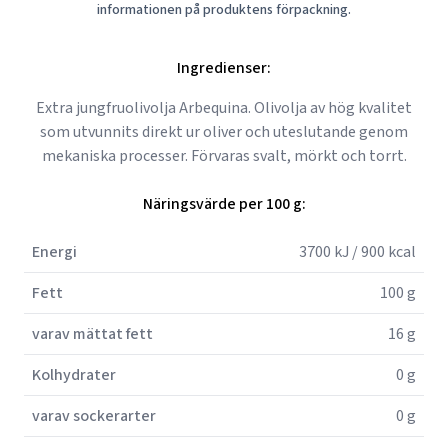
informationen på produktens förpackning.
Ingredienser:
Extra jungfruolivolja Arbequina. Olivolja av hög kvalitet
som utvunnits direkt ur oliver och uteslutande genom
mekaniska processer. Förvaras svalt, mörkt och torrt.
Näringsvärde per 100 g:
Energi
3700 kJ / 900 kcal
Fett
100 g
varav mättat fett
16 g
Kolhydrater
0 g
varav sockerarter
0 g