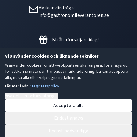
Maila in din fråga:
info@gastronomileverantoren.se
Bli återförsäljare idag!
Vi använder cookies och liknande tekniker
Vi använder cookies för att webbplatsen ska fungera, för analys och
Metallgatan 21 B, 262 72
för att kunna mäta samt anpassa marknadsföring. Du kan acceptera
Ängelholm Orgnr: 556493-5780
alla, neka alla eller välja egna inställningar.
Läs mer i vår
integritetspolicy
.
- God smak är den bästa gåvan.
Visa detaljer och inställningar
Acceptera alla
Endast analys
Endast nödvändiga