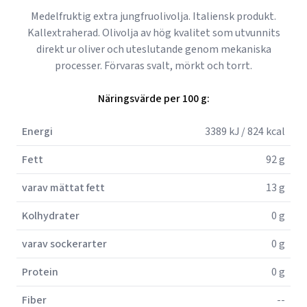
Medelfruktig extra jungfruolivolja. Italiensk produkt.
Kallextraherad. Olivolja av hög kvalitet som utvunnits
direkt ur oliver och uteslutande genom mekaniska
processer. Förvaras svalt, mörkt och torrt.
Näringsvärde per 100 g:
Energi
3389 kJ / 824 kcal
Fett
92 g
varav mättat fett
13 g
Kolhydrater
0 g
varav sockerarter
0 g
Protein
0 g
Fiber
--