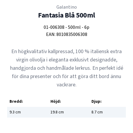
Galantino
Fantasia Blå 500ml
01-006308
-
500ml
-
6p
EAN:
8010835006308
En högkvalitativ kallpressad, 100 % italiensk extra
virgin olivolja i eleganta exklusivt designadde,
handgjorda och handmålade lerkrus. En perfekt idé
för dina presenter och för att göra ditt bord ännu
vackrare.
Bredd:
Höjd:
Djup:
9.3
cm
19.8
cm
8.7
cm