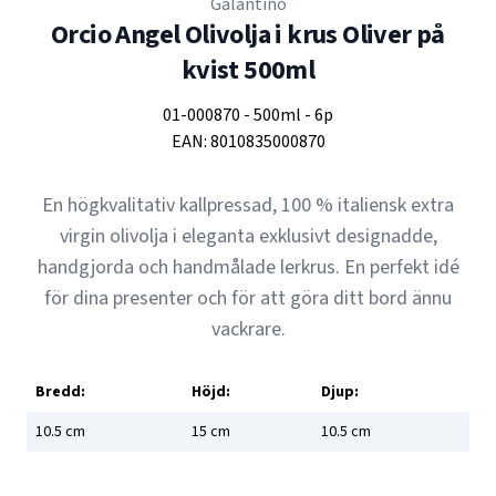
Galantino
Orcio Angel Olivolja i krus Oliver på
kvist 500ml
01-000870
-
500ml
-
6p
EAN:
8010835000870
En högkvalitativ kallpressad, 100 % italiensk extra
virgin olivolja i eleganta exklusivt designadde,
handgjorda och handmålade lerkrus. En perfekt idé
för dina presenter och för att göra ditt bord ännu
vackrare.
Bredd:
Höjd:
Djup:
10.5
cm
15
cm
10.5
cm