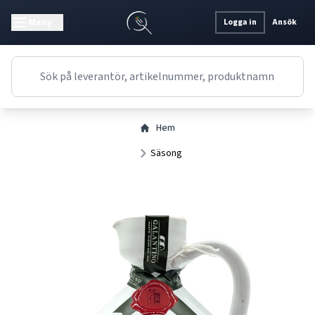
Meny
Logga in
Ansök
Hem
Säsong