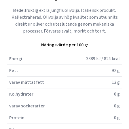
Medelfruktig extra jungfruolivolja. Italiensk produkt.
Kallextraherad. Olivolja av hög kvalitet som utvunnits
direkt ur oliver och uteslutande genom mekaniska
processer. Förvaras svalt, mörkt och torrt.
Näringsvärde per 100 g:
Energi
3389 kJ / 824 kcal
Fett
92 g
varav mättat fett
13 g
Kolhydrater
0 g
varav sockerarter
0 g
Protein
0 g