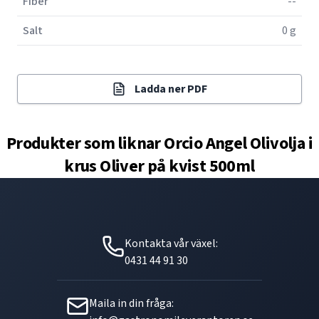
Fiber
--
Salt
0 g
Ladda ner PDF
Produkter som liknar
Orcio Angel Olivolja i
krus Oliver på kvist 500ml
Kontakta vår växel:
0431 44 91 30
Maila in din fråga: