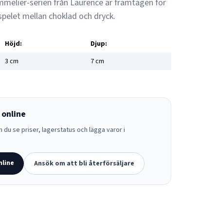
ommelier-serien från Laurence är framtagen för
pelet mellan choklad och dryck.
Höjd:
Djup:
3
cm
7
cm
 online
 du se priser, lagerstatus och lägga varor i
nline
Ansök om att bli återförsäljare