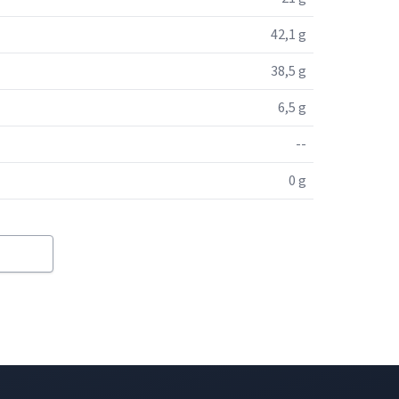
42,1 g
38,5 g
6,5 g
--
0 g