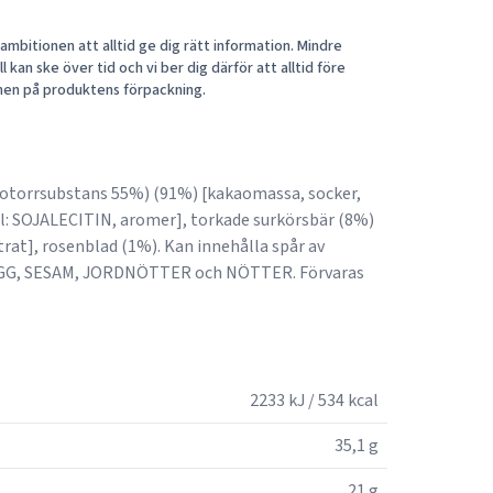
mbitionen att alltid ge dig rätt information. Mindre
 kan ske över tid och vi ber dig därför att alltid före
nen på produktens förpackning.
otorrsubstans 55%) (91%) [kakaomassa, socker,
 SOJALECITIN, aromer], torkade surkörsbär (8%)
rat], rosenblad (1%). Kan innehålla spår av
GG, SESAM, JORDNÖTTER och NÖTTER. Förvaras
2233 kJ / 534 kcal
35,1 g
21 g