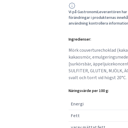
Vi på GastronomiLeverantören har a
förändringar i produkternas innehåll
användning kontrollera informatio
Ingredienser:
Mörk couverturechoklad (kaka
kakaosmör, emulgeringsmedel:
[surkörsbär, äppeljuicekoncent
SULFITER, GLUTEN, MJÖLK, Ä
svalt och torrt vid högst 20°C.
Näringsvärde per 100 g:
Energi
Fett
varav mättat fett