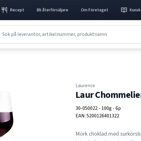
Recept
Bli återförsäljare
Om Företaget
Kunsk
Laurence
Laur Chommelier
30-050022
-
100g
-
6p
EAN:
5200126401322
Mörk choklad med surkörsbä