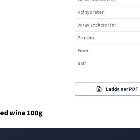
Kolhydrater
varav sockerarter
Protein
Fiber
Salt
Ladda ner PDF
ed wine 100g