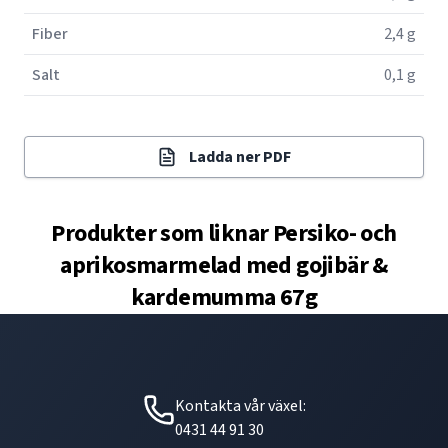
Fiber
2,4 g
Salt
0,1 g
Ladda ner PDF
Produkter som liknar
Persiko- och
aprikosmarmelad med gojibär &
kardemumma 67g
Kontakta vår växel:
0431 44 91 30