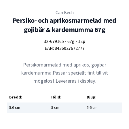
Can Bech
Persiko- och aprikosmarmelad med
gojibär & kardemumma 67g
32-679165
-
67g
-
12p
EAN:
8436027672777
Persikomarmelad med aprikos, gojibär
kardemumma.Passar speciellt fint till vit
mögelost.Levereras i display.
Bredd:
Höjd:
Djup:
5.6
cm
5
cm
5.6
cm