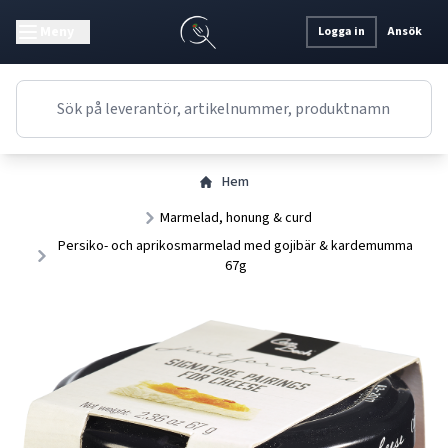
Meny
Logga in
Ansök
Hem
Marmelad, honung & curd
Persiko- och aprikosmarmelad med gojibär & kardemumma
67g