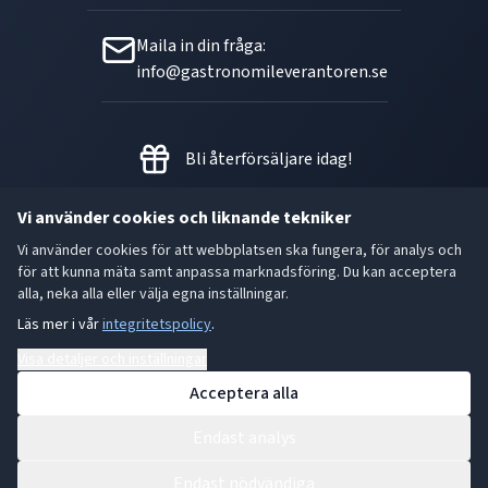
Maila in din fråga:
info@gastronomileverantoren.se
Bli återförsäljare idag!
Vi använder cookies och liknande tekniker
Vi använder cookies för att webbplatsen ska fungera, för analys och
Metallgatan 21 B, 262 72
för att kunna mäta samt anpassa marknadsföring. Du kan acceptera
Ängelholm Orgnr: 556493-5780
alla, neka alla eller välja egna inställningar.
Läs mer i vår
integritetspolicy
.
- God smak är den bästa gåvan.
Visa detaljer och inställningar
Acceptera alla
Endast analys
Endast nödvändiga