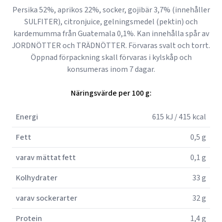
Persika 52%, aprikos 22%, socker, gojibär 3,7% (innehåller
SULFITER), citronjuice, gelningsmedel (pektin) och
kardemumma från Guatemala 0,1%. Kan innehålla spår av
JORDNÖTTER och TRÄDNÖTTER. Förvaras svalt och torrt.
Öppnad förpackning skall förvaras i kylskåp och
konsumeras inom 7 dagar.
Näringsvärde per 100 g:
Energi
615 kJ / 415 kcal
Fett
0,5 g
varav mättat fett
0,1 g
Kolhydrater
33 g
varav sockerarter
32 g
Protein
1,4 g