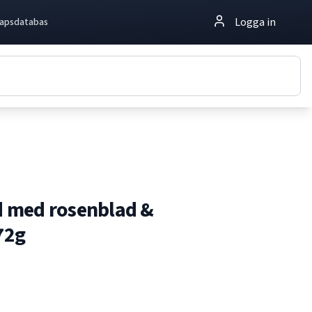
Logga in
apsdatabas
 med rosenblad &
72g