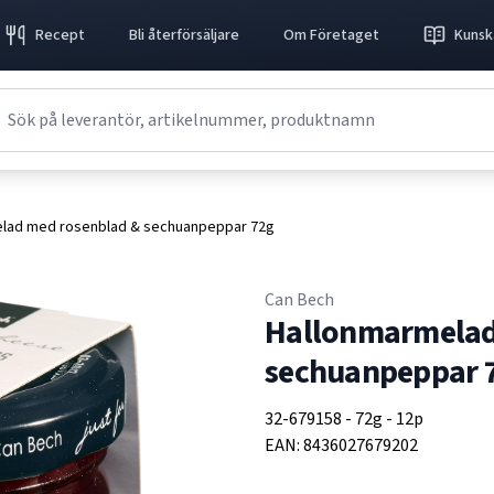
Recept
Bli återförsäljare
Om Företaget
Kunsk
lad med rosenblad & sechuanpeppar 72g
Can Bech
Hallonmarmelad
sechuanpeppar 
32-679158
-
72g
-
12p
EAN:
8436027679202