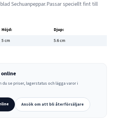
d Sechuanpeppar.Passar speciellt fint till
Höjd:
Djup:
5
cm
5.6
cm
 online
 du se priser, lagerstatus och lägga varor i
nline
Ansök om att bli återförsäljare