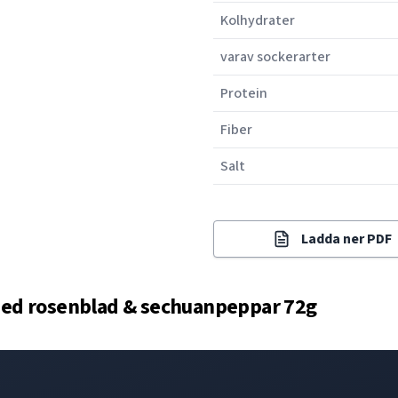
Kolhydrater
varav sockerarter
Protein
Fiber
Salt
Ladda ner PDF
ed rosenblad & sechuanpeppar 72g