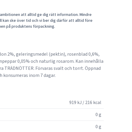
mbitionen att alltid ge dig rätt information. Mindre
 kan ske över tid och vi ber dig därför att alltid före
nen på produktens förpackning.
allon 2%, geleringsmedel (pektin), rosenblad 0,6%,
anpeppar 0,05% och naturlig rosarom. Kan innehålla
a TRÄDNÖTTER. Förvaras svalt och torrt. Öppnad
och konsumeras inom 7 dagar.
919 kJ / 216 kcal
0 g
0 g