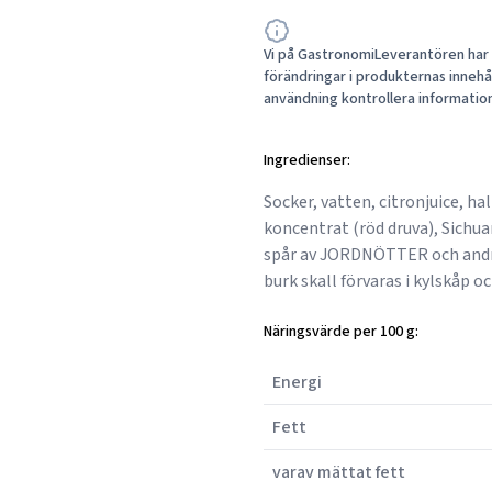
Vi på GastronomiLeverantören har a
förändringar i produkternas innehåll
användning kontrollera informatio
Ingredienser:
Socker, vatten, citronjuice, h
koncentrat (röd druva), Sichu
spår av JORDNÖTTER och andr
burk skall förvaras i kylskåp 
Näringsvärde per 100 g:
Energi
Fett
varav mättat fett