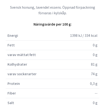
Svensk honung, lavendel essens. Öppnad förpackning
förvaras i kylskåp.
Näringsvärde per 100 g:
Energi
1398 kJ / 334 kcal
Fett
0 g
varav mättat fett
0 g
Kolhydrater
81 g
varav sockerarter
74 g
Protein
0,3 g
Fiber
--
Salt
0 g