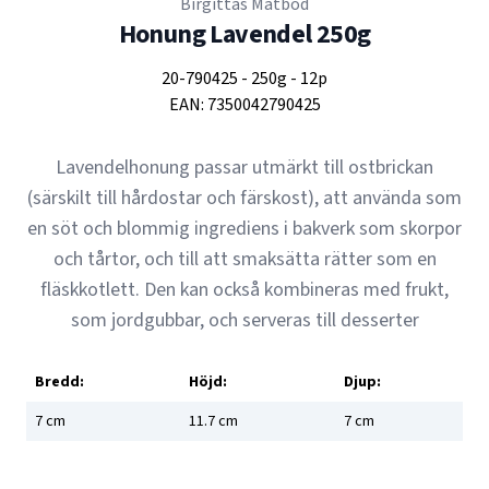
Birgittas Matbod
Honung Lavendel 250g
20-790425
-
250g
-
12p
EAN:
7350042790425
Lavendelhonung passar utmärkt till ostbrickan
(särskilt till hårdostar och färskost), att använda som
en söt och blommig ingrediens i bakverk som skorpor
och tårtor, och till att smaksätta rätter som en
fläskkotlett. Den kan också kombineras med frukt,
som jordgubbar, och serveras till desserter
Bredd:
Höjd:
Djup:
7
cm
11.7
cm
7
cm