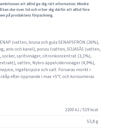
mbitionen att alltid ge dig rätt information. Mindre
 kan ske över tid och vi ber dig därför att alltid före
nen på produktens förpackning.
SENAP (vatten, bruna och gula SENAPSFRÖN (26%),
ung, anis och kanel), ponzu (vatten, SOJASÅS (vatten,
socker, spritvinäger, citronkoncentrat (3,1%),
textrakt), vatten, Nybro äppelcidervinäger (4,9%),
juice, ingefärsjuice och salt. Förvaras mörkt i
ylskåp efter öppnande i max +5°C och konsumeras
2200 kJ / 519 kcal
53,8 g