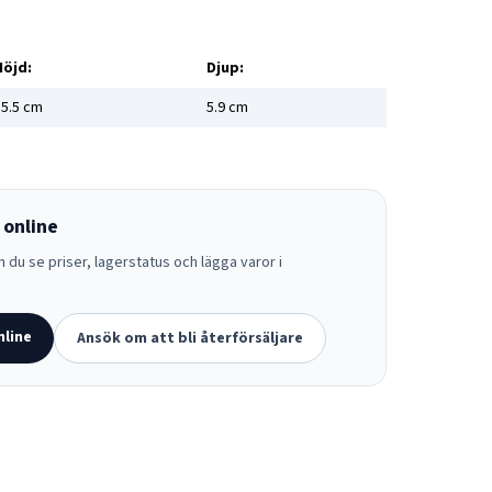
Höjd:
Djup:
5.5
cm
5.9
cm
 online
 du se priser, lagerstatus och lägga varor i
nline
Ansök om att bli återförsäljare