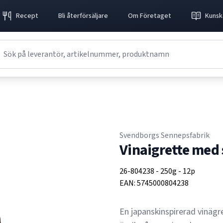
Recept
Bli återförsäljare
Om Företaget
Kunsk
Svendborgs Sennepsfabrik
Vinaigrette med
26-804238
-
250g
-
12p
EAN:
5745000804238
En japanskinspirerad vinägret