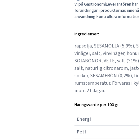
Vi på GastronomiLeverantören har a
förändringar i produkternas innehåll
användning kontrollera informatio
Ingredienser:
rapsolja, SESAMOLJA (5,9%), 
vinäger, salt, vinvinäger, hon
SOJABÖNOR, VETE, salt (31%), 
salt, naturlig citronarom, jäs
socker, SESAMFRÖN (0,2%), lime
rumstemperatur. Förvaras i k
inom 21 dagar.
Näringsvärde per 100 g:
Energi
Fett