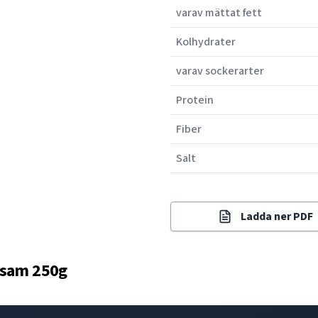
varav mättat fett
Kolhydrater
varav sockerarter
Protein
Fiber
Salt
Ladda ner PDF
esam 250g