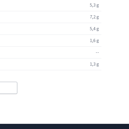
5,3 g
7,2 g
5,4 g
1,6 g
--
1,3 g