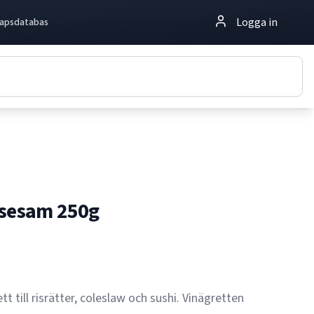
Logga in
apsdatabas
 sesam 250g
t till risrätter, coleslaw och sushi. Vinägretten