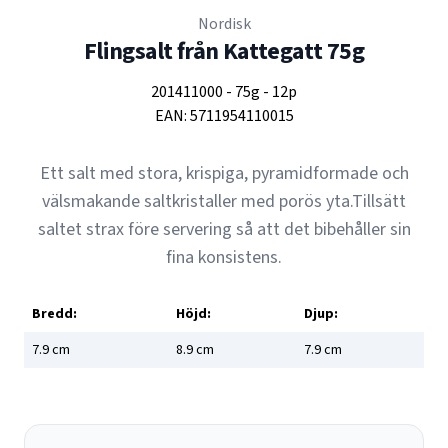
Nordisk
Flingsalt från Kattegatt 75g
201411000
-
75g
-
12p
EAN:
5711954110015
Ett salt med stora, krispiga, pyramidformade och
välsmakande saltkristaller med porös yta.Tillsätt
saltet strax före servering så att det bibehåller sin
fina konsistens.
Bredd:
Höjd:
Djup:
7.9
cm
8.9
cm
7.9
cm