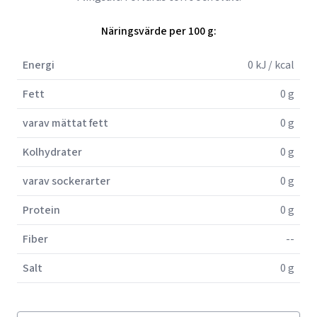
Näringsvärde per 100 g:
Energi
0 kJ / kcal
Fett
0 g
varav mättat fett
0 g
Kolhydrater
0 g
varav sockerarter
0 g
Protein
0 g
Fiber
--
Salt
0 g