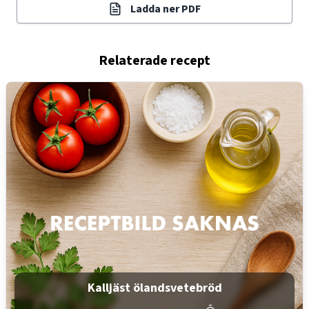
Ladda ner PDF
Relaterade recept
Kalljäst ölandsvetebröd