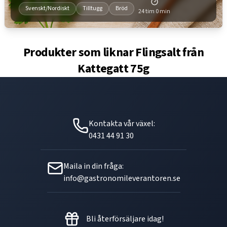
Svenskt/Nordiskt
Tilltugg
Bröd
24 tim 0 min
Produkter som liknar
Flingsalt från
Kattegatt 75g
Kontakta vår växel:
0431 44 91 30
Maila in din fråga:
info@gastronomileverantoren.se
Bli återförsäljare idag!