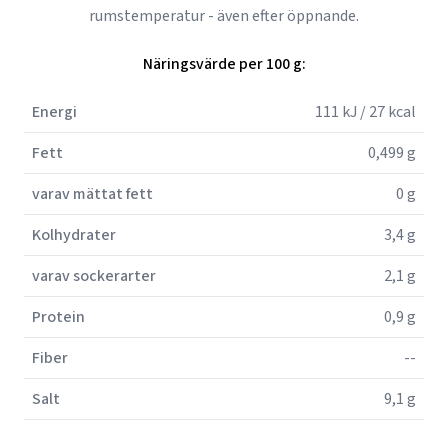
rumstemperatur - även efter öppnande.
Näringsvärde per 100 g:
Energi
111 kJ / 27 kcal
Fett
0,499 g
varav mättat fett
0 g
Kolhydrater
3,4 g
varav sockerarter
2,1 g
Protein
0,9 g
Fiber
--
Salt
9,1 g