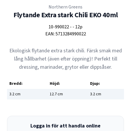
Northern Greens
Flytande Extra stark Chili EKO 40ml
10-990022
-
-
12p
EAN:
5713284990022
Ekologisk flytande extra stark chili. Färsk smak med
lång hållbarhet (även efter öppning)! Perfekt till
dressing, marinader, grytor eller dippsåser.
Bredd:
Höjd:
Djup:
3.2
cm
12.7
cm
3.2
cm
Logga in för att handla online