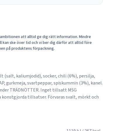
mbitionen att alltid ge dig rätt information. Mindre
 kan ske över tid och vi ber dig därför att alltid före
nen på produktens förpackning.
 (salt, kaliumjodid), socker, chili (6%), persilja,
NAP, gurkmeja, svartpeppar, spiskummin (3%), kanel.
vänder TRÄDNÖTTER. Inget tillsatt MSG
onstgjorda tillsatser. Förvaras svalt, mörkt och