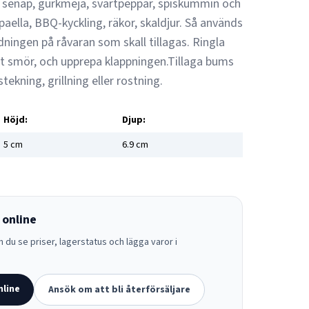
ök, senap, gurkmeja, svartpeppar, spiskummin och
l paella, BBQ-kyckling, räkor, skaldjur. Så används
ningen på råvaran som skall tillagas. Ringla
ält smör, och upprepa klappningen.Tillaga bums
stekning, grillning eller rostning.
Höjd:
Djup:
5
cm
6.9
cm
 online
 du se priser, lagerstatus och lägga varor i
nline
Ansök om att bli återförsäljare