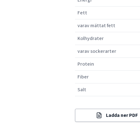
Energi
Fett
varav mättat fett
Kolhydrater
varav sockerarter
Protein
Fiber
Salt
Ladda ner PDF