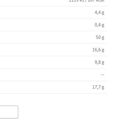
1119 kJ / 267 kcal
4,4 g
0,4 g
50 g
16,6 g
9,8 g
--
17,7 g