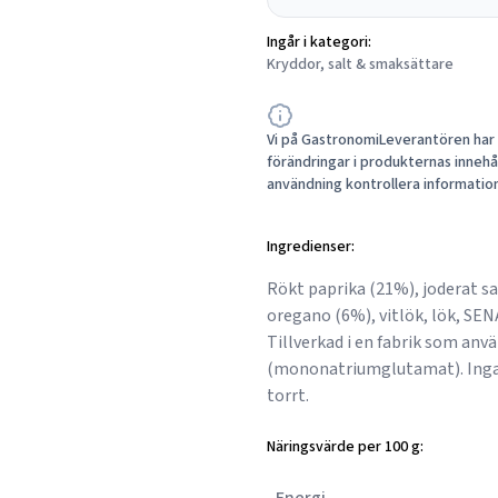
Ingår i kategori:
Kryddor, salt & smaksättare
Vi på GastronomiLeverantören har a
förändringar i produkternas innehåll
användning kontrollera informatio
Ingredienser:
Rökt paprika (21%), joderat salt
oregano (6%), vitlök, lök, SE
Tillverkad i en fabrik som an
(mononatriumglutamat). Inga k
torrt.
Näringsvärde per 100 g: