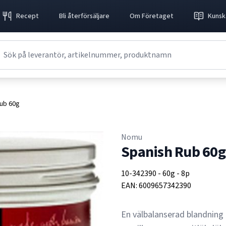
Recept
Bli återförsäljare
Om Företaget
Kunsk
ub 60g
Nomu
Spanish Rub 60g
10-342390
-
60g
-
8p
EAN:
6009657342390
En välbalanserad blandning m