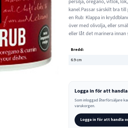
persilja, oregano, vitlök, l
kanel.Passar särskilt bra til
en Rub: Klappa in kryddbland
över med olivolja, eller sm
eller låt det marinera innan 
Bredd:
6.9
cm
Logga in för att handla
Som inloggad återförsäljare kan
varukorgen.
Logga in för att handla o