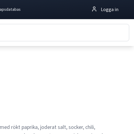
Logga in
apsdatabas
ed rökt paprika, joderat salt, socker, chili,