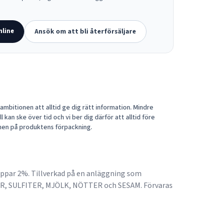
nline
Ansök om att bli återförsäljare
mbitionen att alltid ge dig rätt information. Mindre
 kan ske över tid och vi ber dig därför att alltid före
nen på produktens förpackning.
eppar 2%. Tillverkad på en anläggning som
R, SULFITER, MJÖLK, NÖTTER och SESAM. Förvaras