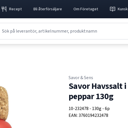
Recept
Bli återförsäljare
Om Företaget
Kunsk
Savor & Sens
Savor Havssalt i
peppar 130g
10-232478
-
130g
-
6p
EAN:
3760194232478