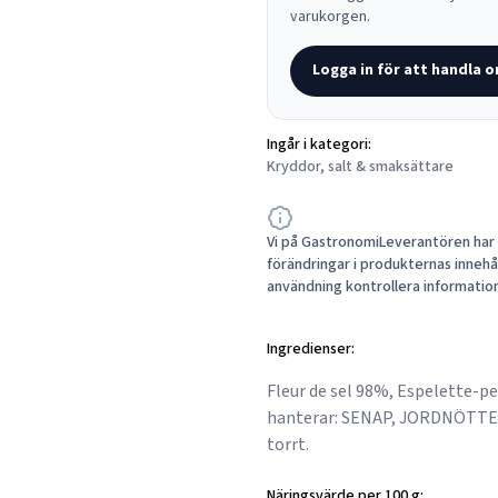
varukorgen.
Logga in för att handla o
Ingår i kategori:
Kryddor, salt & smaksättare
Vi på GastronomiLeverantören har a
förändringar i produkternas innehåll
användning kontrollera informatio
Ingredienser:
Fleur de sel 98%, Espelette-p
hanterar: SENAP, JORDNÖTTE
torrt.
Näringsvärde per 100 g: