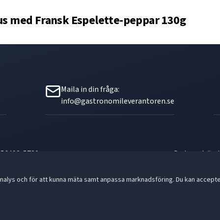
rus med Fransk Espelette-peppar 130g
Maila in din fråga:
info@gastronomileverantoren.se
556493-5780
- God smak är d
nalys och för att kunna mäta samt anpassa marknadsföring. Du kan acceptera