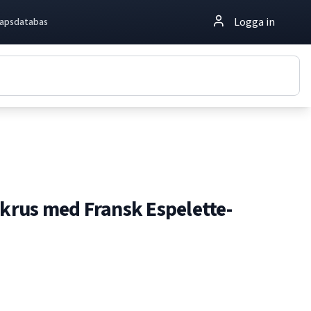
Logga in
apsdatabas
 krus med Fransk Espelette-