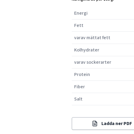
Energi
Fett
varav mättat fett
Kolhydrater
varav sockerarter
Protein
Fiber
Salt
Ladda ner PDF