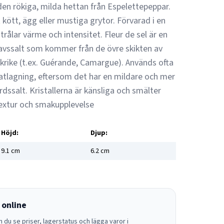
en rökiga, milda hettan från Espelettepeppar.
at kött, ägg eller mustiga grytor. Förvarad i en
rålar värme och intensitet. Fleur de sel är en
avssalt som kommer från de övre skikten av
nkrike (t.ex. Guérande, Camargue). Används ofta
atlagning, eftersom det har en mildare och mer
dssalt. Kristallerna är känsliga och smälter
 textur och smakupplevelse
Höjd:
Djup:
9.1
cm
6.2
cm
 online
 du se priser, lagerstatus och lägga varor i