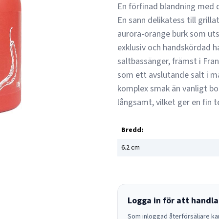
En förfinad blandning med d
En sann delikatess till grill
aurora-orange burk som utst
exklusiv och handskördad h
saltbassänger, främst i Fra
som ett avslutande salt i m
komplex smak än vanligt bor
långsamt, vilket ger en fin
Bredd:
6.2
cm
Logga in för att handla
Som inloggad återförsäljare kan