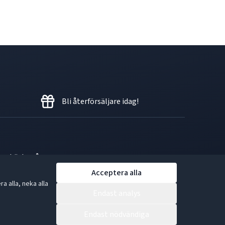
Bli återförsäljare idag!
en bästa gåvan.
Acceptera alla
 alla, neka alla
Endast analys
Endast nödvändiga