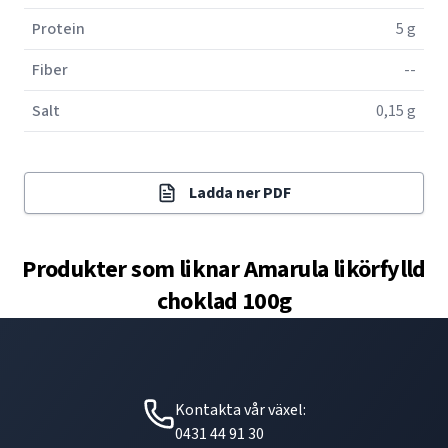
Protein
5 g
Fiber
--
Salt
0,15 g
Ladda ner PDF
Produkter som liknar
Amarula likörfylld
choklad 100g
Kontakta vår växel:
0431 44 91 30