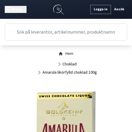
Meny
Logga in
Ansök
Hem
Choklad
Amarula likörfylld choklad 100g