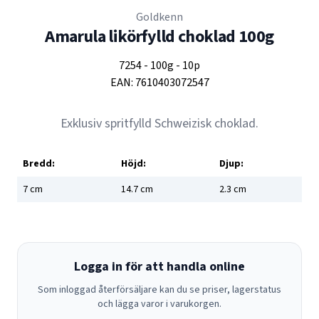
Goldkenn
Amarula likörfylld choklad 100g
7254
-
100g
-
10p
EAN:
7610403072547
Exklusiv spritfylld Schweizisk choklad.
Bredd:
Höjd:
Djup:
7
cm
14.7
cm
2.3
cm
Logga in för att handla online
Som inloggad återförsäljare kan du se priser, lagerstatus
och lägga varor i varukorgen.