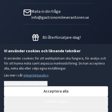
Maila in din fråga:
info@gastronomileverantoren.se
Bli återförsäljare idag!
Vi använder cookies och liknande tekniker
Vi använder cookies för att webbplatsen ska fungera, för analys och
Metallgatan 21 B, 262 72
för att kunna mäta samt anpassa marknadsföring. Du kan acceptera
Ängelholm Orgnr: 556493-5780
alla, neka alla eller välja egna inställningar.
Läs mer i vår
integritetspolicy
.
- God smak är den bästa gåvan.
Visa detaljer och inställningar
Acceptera alla
Endast analys