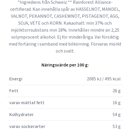
*Ingrediens från Schweiz ** Rainforest Alliance-
certifierad. Kan innehålla spår av HASSELNÖT, MANDEL,
VALNÖT, PEKANNÖT, CASHEWNÖT, PISTAGENÖT, ÄGG,
SOJA, VETE och KORN. Kakaohalt: min 37% och
mjölktorrsubstans min 18%. Innehåller mindre än 2,25
volymprocent alkohol. Ej för minderåriga. Var försiktig
med förtäring i samband med bilkörning. Förvaras mörkt
och svalt.
Näringsvärde per 100 g:
Energi
2085 kJ / 495 kcal
Fett
26 g
varav mättat fett
16 g
Kolhydrater
54 g
varav sockerarter
53 g