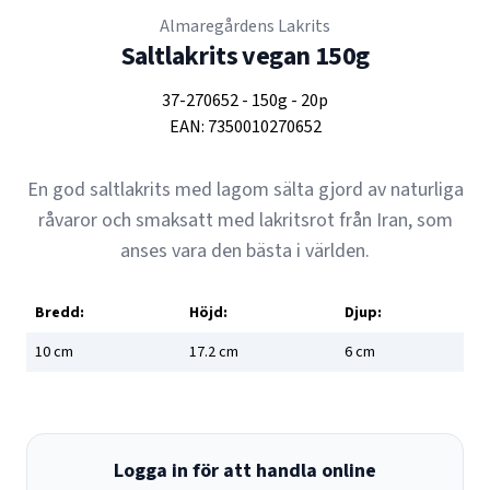
Almaregårdens Lakrits
Saltlakrits vegan 150g
37-270652
-
150g
-
20p
EAN:
7350010270652
En god saltlakrits med lagom sälta gjord av naturliga
råvaror och smaksatt med lakritsrot från Iran, som
anses vara den bästa i världen.
Bredd:
Höjd:
Djup:
10
cm
17.2
cm
6
cm
Logga in för att handla online