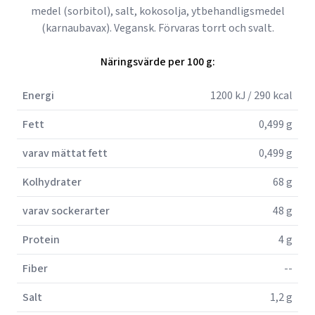
medel (sorbitol), salt, kokosolja, ytbehandligsmedel
(karnaubavax). Vegansk. Förvaras torrt och svalt.
Näringsvärde per 100 g:
Energi
1200 kJ / 290 kcal
Fett
0,499 g
varav mättat fett
0,499 g
Kolhydrater
68 g
varav sockerarter
48 g
Protein
4 g
Fiber
--
Salt
1,2 g