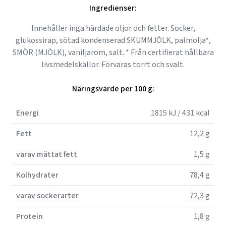
Ingredienser:
Innehåller inga härdade oljor och fetter. Socker,
glukossirap, sötad kondenserad SKUMMJÖLK, palmolja*,
SMÖR (MJÖLK), vaniljarom, salt. * Från certifierat hållbara
livsmedelskällor. Förvaras torrt och svalt.
Näringsvärde per 100 g:
Energi
1815 kJ / 431 kcal
Fett
12,2 g
varav mättat fett
1,5 g
Kolhydrater
78,4 g
varav sockerarter
72,3 g
Protein
1,8 g