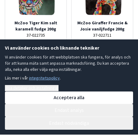
McZoo Tiger Kim salt
McZoo Giraffer Francie &
karamell fudge 200g
Josie vaniljfudge 200g
37-022735
37-022711
Vi använder cookies och liknande tekniker
LÄS MER
LÄS MER
Vi använder cookies för att webbplatsen ska fungera, för analys och
för att kunna mäta samt anpassa marknadsföring. Du kan acceptera
alla, neka alla eller välja egna inställningar.
Läs mer i vår
integritetspolicy
.
Gardiner's of Scotland
Gardiner's of Scotland
Visa detaljer och inställningar
Acceptera alla
Endast analys
Endast nödvändiga
McZoo Elefanter Allan &
McCoo Lizzie tistel salt