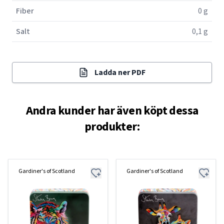
Fiber
0 g
Salt
0,1 g
Ladda ner PDF
Andra kunder har även köpt dessa
produkter:
Gardiner's of Scotland
Gardiner's of Scotland