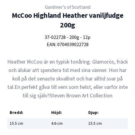
Gardiner's of Scotland
McCoo Highland Heather vaniljfudge
200g
37-022728
-
200g
-
12p
EAN:
0704039022728
Heather McCoo är en typisk tonåring. Glamorös, fräck
och älskar att spendera tid med sina vänner. Hon har
koll på det senaste skvallret och har alltid svar på
tal.En perfekt gåva till vem som helst, eller varför inte
till sig själv?Steven Brown Art Collection
Bredd:
Höjd:
Djup:
15.5
cm
4.6
cm
15.5
cm