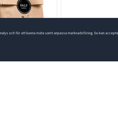
nalys och för att kunna mäta samt anpassa marknadsföring. Du kan acceptera
its vegan 150g
Lakritsstång Salt vegan 46g
2
37-870003
R
LÄS MER