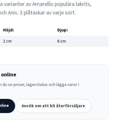
a varianter av Amarellis populära lakrits,
ch Anis. 3 plåtaskar av varje sort.
Höjd:
Djup:
2
cm
6
cm
 online
 du se priser, lagerstatus och lägga varor i
nline
Ansök om att bli återförsäljare