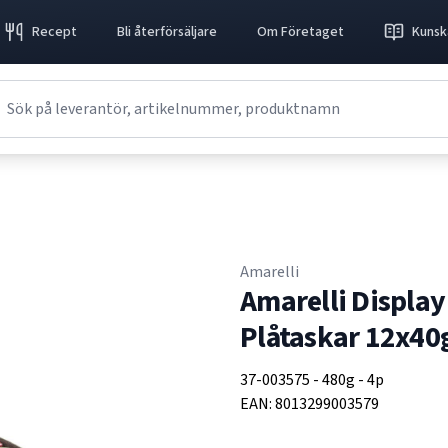
Recept
Bli återförsäljare
Om Företaget
Kunsk
Amarelli
Amarelli Display 
Plåtaskar 12x40
37-003575
-
480g
-
4p
EAN:
8013299003579