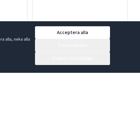
Acceptera alla
 alla, neka alla
Endast analys
Endast nödvändiga
Lakritsstång Söt vegan 46g
37-870010
LÄS MER