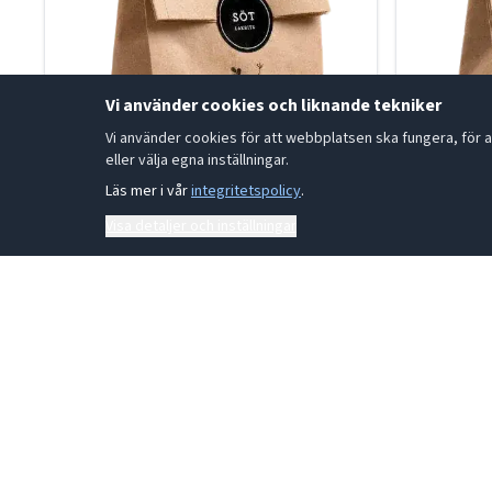
Vi använder cookies och liknande tekniker
Vi använder cookies för att webbplatsen ska fungera, för a
eller välja egna inställningar.
Läs mer i vår
integritetspolicy
.
Visa detaljer och inställningar
Sötlakrits vegan 150g
Saltlakr
37-270645
37-27065
LÄS MER
LÄS ME