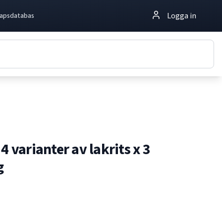
Logga in
apsdatabas
4 varianter av lakrits x 3
g