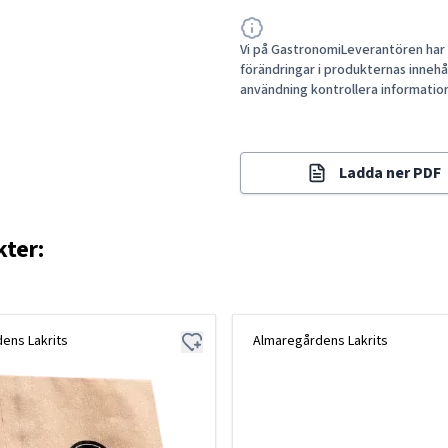
Vi på GastronomiLeverantören har a
förändringar i produkternas innehåll
användning kontrollera informatio
Ladda ner PDF
kter:
ens Lakrits
Almaregårdens Lakrits