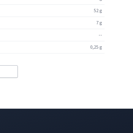
52 g
7 g
--
0,25 g