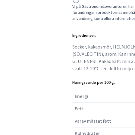
Vi på GastronomiLeverantören har a
förändringar i produkternas innehåll
användning kontrollera informatio
Ingredienser:
Socker, kakaosmör, HELMJÖL
(SOJALECITIN), arom. Kan in
GLUTENFRI. Kakaohalt: min 32
svalt 12-20°C i en doftfri miljö.
Näringsvärde per 100 g:
Energi
Fett
varav mättat fett
Kolhydrater