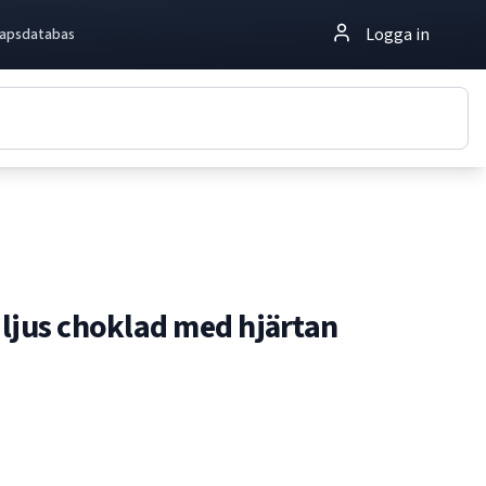
Logga in
apsdatabas
ljus choklad med hjärtan