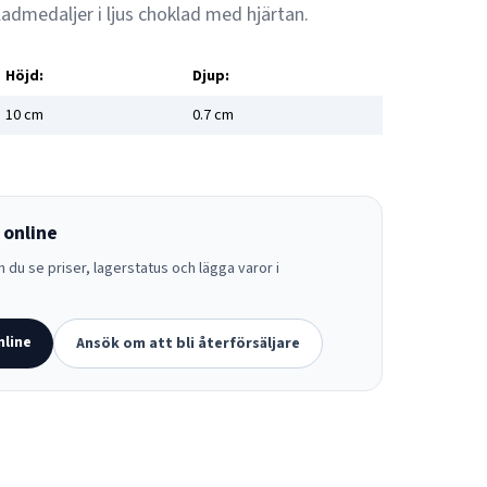
admedaljer i ljus choklad med hjärtan.
Höjd:
Djup:
10
cm
0.7
cm
 online
 du se priser, lagerstatus och lägga varor i
nline
Ansök om att bli återförsäljare