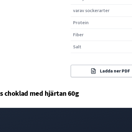
varav sockerarter
Protein
Fiber
Salt
Ladda ner PDF
us choklad med hjärtan 60g