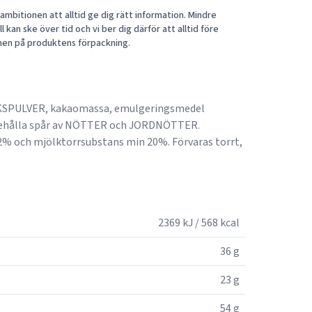
mbitionen att alltid ge dig rätt information. Mindre
 kan ske över tid och vi ber dig därför att alltid före
nen på produktens förpackning.
KSPULVER, kakaomassa, emulgeringsmedel
nehålla spår av NÖTTER och JORDNÖTTER.
% och mjölktorrsubstans min 20%. Förvaras torrt,
2369 kJ / 568 kcal
36 g
23 g
54 g