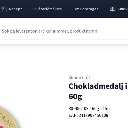
Recept
Bli återförsäljare
Om Företaget
Kunsk
Simón Coll
Chokladmedalj i 
60g
30-456108
-
60g
-
15p
EAN:
8413907456108