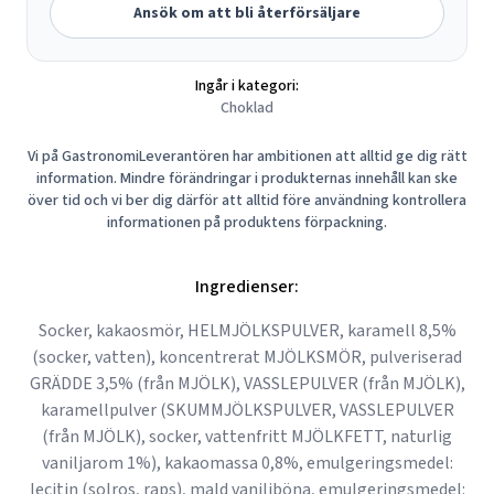
Ansök om att bli återförsäljare
Ingår i kategori:
Choklad
Vi på GastronomiLeverantören har ambitionen att alltid ge dig rätt
information. Mindre förändringar i produkternas innehåll kan ske
över tid och vi ber dig därför att alltid före användning kontrollera
informationen på produktens förpackning.
Ingredienser:
Socker, kakaosmör, HELMJÖLKSPULVER, karamell 8,5%
(socker, vatten), koncentrerat MJÖLKSMÖR, pulveriserad
GRÄDDE 3,5% (från MJÖLK), VASSLEPULVER (från MJÖLK),
karamellpulver (SKUMMJÖLKSPULVER, VASSLEPULVER
(från MJÖLK), socker, vattenfritt MJÖLKFETT, naturlig
vaniljarom 1%), kakaomassa 0,8%, emulgeringsmedel:
lecitin (solros, raps), mald vaniljböna, emulgeringsmedel: