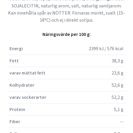
SOJALECITIN, naturlig arom, salt, naturlig vaniljarom.
Kan innehålla spår av NÖTTER. Förvaras mörkt, svalt (15-
18°C) och ej i direkt solljus.
Näringsvärde per 100 g:
Energi
2399 kJ / 576 kcal
Fett
38,3 g
varav mättat fett
23,6 g
Kolhydrater
52,6 g
varav sockerarter
52,2 g
Protein
5,1 g
Fiber
--