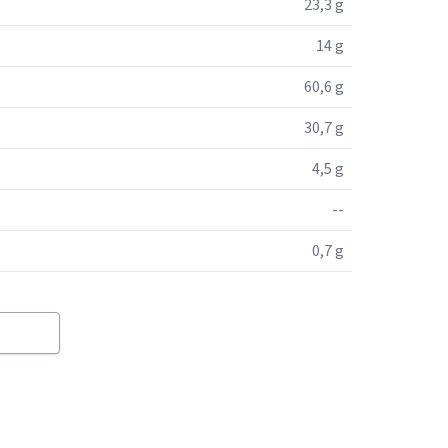
23,3 g
14 g
60,6 g
30,7 g
4,5 g
--
0,7 g