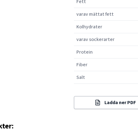
Fett
varav mättat fett
Kolhydrater
varav sockerarter
Protein
Fiber
Salt
Ladda ner PDF
kter: