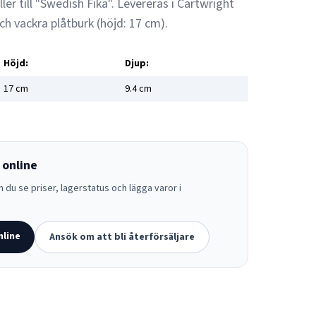
ller till "Swedish Fika". Levereras i Cartwright
ch vackra plåtburk (höjd: 17 cm).
Höjd:
Djup:
17
cm
9.4
cm
 online
 du se priser, lagerstatus och lägga varor i
nline
Ansök om att bli återförsäljare