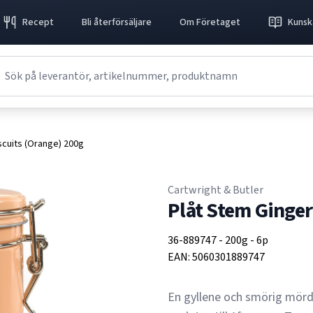
Recept
Bli återförsäljare
Om Företaget
Kunsk
scuits (Orange) 200g
Cartwright & Butler
Plåt Stem Ginger
36-889747
-
200g
-
6p
EAN:
5060301889747
En gyllene och smörig mörd