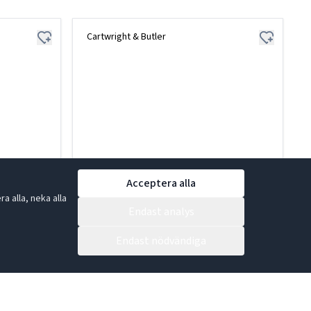
Cartwright & Butler
Acceptera alla
 alla, neka alla
Endast analys
Endast nödvändiga