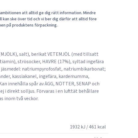
mbitionen att alltid ge dig rätt information. Mindre
 kan ske över tid och vi ber dig därför att alltid före
nen på produktens förpackning.
MJÖLK), salt), berikat VETEMJÖL (med tillsatt
 tiamin), strösocker, HAVRE (17%), syltad ingefära
, jäsmedel: natriumpyrofosfat, natriumbikarbonat;
ander, kassiakanel, ingefära, kardemumma,
. Kan innehålla spår av ÄGG, NÖTTER, SENAP och
j i direkt solljus. Förvaras i en lufttät behållare
s inom två veckor.
1932 kJ / 461 kcal