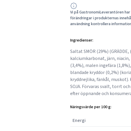
Vi på GastronomiLeverantören har a
förändringar i produkternas innehåll
användning kontrollera informatio
Ingredienser:
Saltat SMÖR (29%) (GRÄDDE, (
kalciumkarbonat, järn, niacin,
(3,4%), malen ingefära (1,8%)
blandade kryddor (0,2%) (kori
kryddnejlika, fänkål, muskot)
SOJA. Förvaras svalt, torrt och e
efter öppnande och konsumera
Näringsvärde per 100 g:
Energi