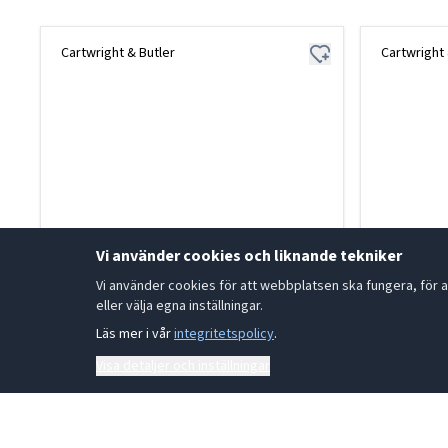
Cartwright & Butler
Cartwright 
Vi använder cookies och liknande tekniker
Vi använder cookies för att webbplatsen ska fungera, för a
eller välja egna inställningar.
Läs mer i vår
integritetspolicy
.
Visa detaljer och inställningar