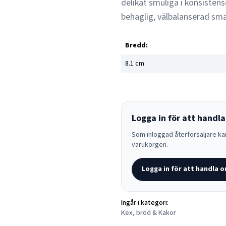
delikat smuliga i konsisten
behaglig, välbalanserad sma
Bredd:
8.1
cm
Logga in för att handla
Som inloggad återförsäljare kan
varukorgen.
Logga in för att handla o
Ingår i kategori:
Kex, bröd & Kakor