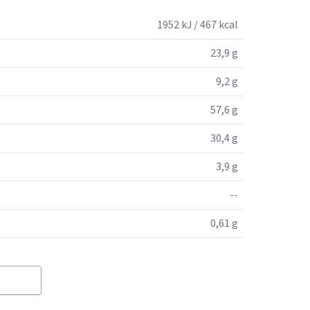
1952 kJ / 467 kcal
23,9 g
9,2 g
57,6 g
30,4 g
3,9 g
--
0,61 g