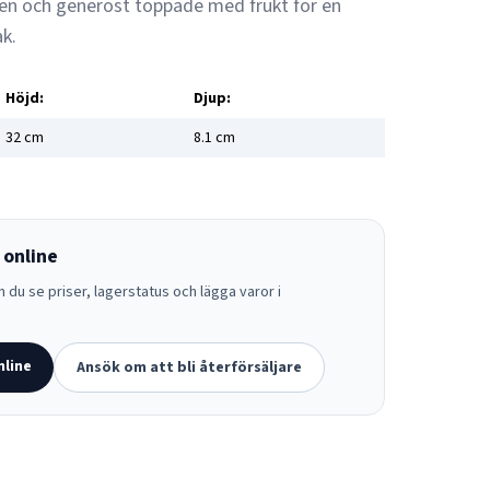
sen och generöst toppade med frukt för en
k.
Höjd:
Djup:
32
cm
8.1
cm
 online
 du se priser, lagerstatus och lägga varor i
nline
Ansök om att bli återförsäljare