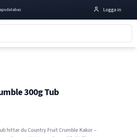
Logga in
apsdatabas
rumble 300g Tub
tub hittar du Country Fruit Crumble Kakor –