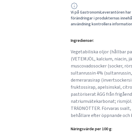
Vi på GastronomiLeverantören har a
förändringar i produkternas innehåll
användning kontrollera informatio
Ingredienser:
Vegetabiliska oljor (hållbar p
(VETEMJÖL, kalcium, niacin, jä
muscovadosocker (socker, rörs
sultanrussin 4% (sultanrussin, 
demerarasirap (invertsockersi
fruktossirap, apelsinskal, citr
pastöriserat ÄGG från frigåend
natriumvätekarbonat; rismjöl.
TRÄDNÖTTER. Förvaras svalt, tor
behållare efter öppnande och
Näringsvärde per 100 g: