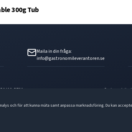
mble 300g Tub
Maila in din fråga:
info@gastronomileverantoren.se
556493-5780
- God smak är d
nalys och för att kunna mäta samt anpassa marknadsföring. Du kan acceptera