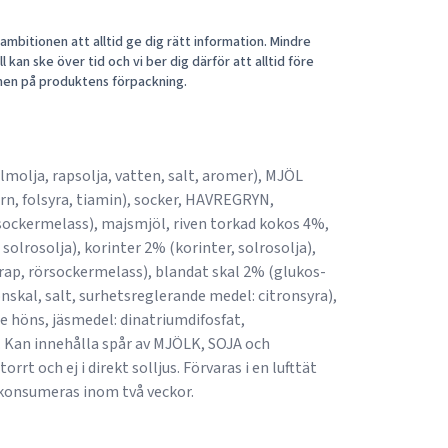
mbitionen att alltid ge dig rätt information. Mindre
 kan ske över tid och vi ber dig därför att alltid före
nen på produktens förpackning.
almolja, rapsolja, vatten, salt, aromer), MJÖL
rn, folsyra, tiamin), socker, HAVREGRYN,
ockermelass), majsmjöl, riven torkad kokos 4%,
solrosolja), korinter 2% (korinter, solrosolja),
rap, rörsockermelass), blandat skal 2% (glukos-
onskal, salt, surhetsreglerande medel: citronsyra),
e höns, jäsmedel: dinatriumdifosfat,
 Kan innehålla spår av MJÖLK, SOJA och
rt och ej i direkt solljus. Förvaras i en lufttät
 konsumeras inom två veckor.