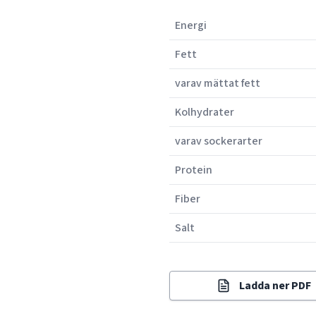
Energi
Fett
varav mättat fett
Kolhydrater
varav sockerarter
Protein
Fiber
Salt
Ladda ner PDF