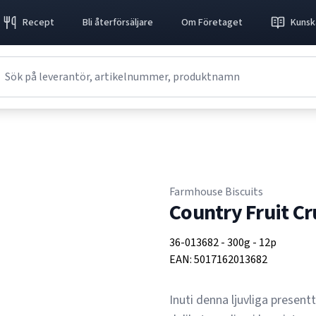
Recept
Bli återförsäljare
Om Företaget
Kunsk
Farmhouse Biscuits
Country Fruit C
36-013682
-
300g
-
12p
EAN:
5017162013682
Inuti denna ljuvliga present