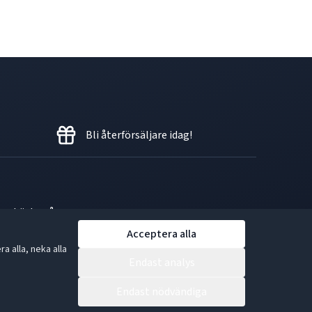
Bli återförsäljare idag!
en bästa gåvan.
Acceptera alla
 alla, neka alla
Endast analys
Endast nödvändiga