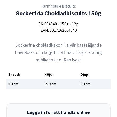
Farmhouse Biscuits
Sockerfria Chokladbiscuits 150g
36-004840
-
150g
-
12p
EAN:
5017162004840
Sockerfria chokladkakor. Ta vår bästsäljande
havrekaka och lägg till ett halvt lager krämig
mjölkchoklad. Ren lycka
Bredd:
Höjd:
Djup:
8.3
cm
15.9
cm
6.3
cm
Logga in för att handla online