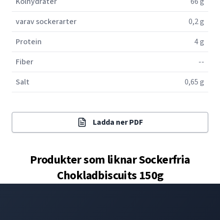
Kolhydrater
66 g
varav sockerarter
0,2 g
Protein
4 g
Fiber
--
Salt
0,65 g
Ladda ner PDF
Produkter som liknar
Sockerfria
Chokladbiscuits 150g