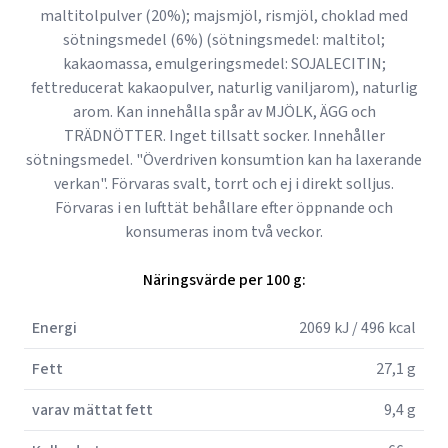
maltitolpulver (20%); majsmjöl, rismjöl, choklad med
sötningsmedel (6%) (sötningsmedel: maltitol;
kakaomassa, emulgeringsmedel: SOJALECITIN;
fettreducerat kakaopulver, naturlig vaniljarom), naturlig
arom. Kan innehålla spår av MJÖLK, ÄGG och
TRÄDNÖTTER. Inget tillsatt socker. Innehåller
sötningsmedel. "Överdriven konsumtion kan ha laxerande
verkan". Förvaras svalt, torrt och ej i direkt solljus.
Förvaras i en lufttät behållare efter öppnande och
konsumeras inom två veckor.
Näringsvärde per 100 g:
Energi
2069 kJ / 496 kcal
Fett
27,1 g
varav mättat fett
9,4 g