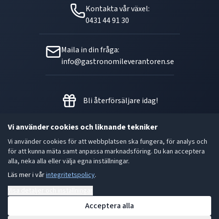
Kontakta vår växel:
0431 44 91 30
Maila in din fråga:
info@gastronomileverantoren.se
Bli återförsäljare idag!
Vi använder cookies och liknande tekniker
Vi använder cookies för att webbplatsen ska fungera, för analys och
Metallgatan 21 B, 262 72
för att kunna mäta samt anpassa marknadsföring. Du kan acceptera
Ängelholm Orgnr: 556493-5780
alla, neka alla eller välja egna inställningar.
Läs mer i vår
integritetspolicy
.
- God smak är den bästa gåvan.
Visa detaljer och inställningar
Acceptera alla