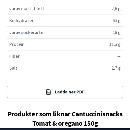
varav mättat fett
2,6 g
Kolhydrater
63 g
varav sockerarter
2,8 g
Protein
11,3 g
Fiber
--
Salt
2,7 g
Ladda ner PDF
Produkter som liknar
Cantuccinisnacks
Tomat & oregano 150g