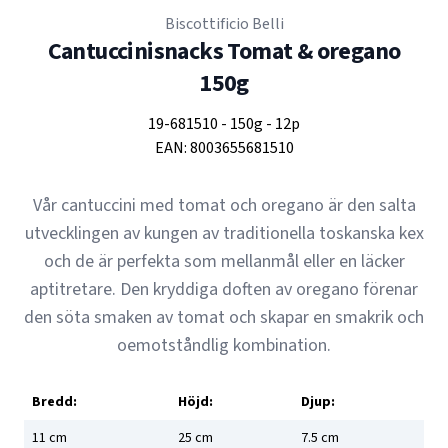
Biscottificio Belli
Cantuccinisnacks Tomat & oregano
150g
19-681510
-
150g
-
12p
EAN:
8003655681510
Vår cantuccini med tomat och oregano är den salta
utvecklingen av kungen av traditionella toskanska kex
och de är perfekta som mellanmål eller en läcker
aptitretare. Den kryddiga doften av oregano förenar
den söta smaken av tomat och skapar en smakrik och
oemotståndlig kombination.
Bredd:
Höjd:
Djup:
11
cm
25
cm
7.5
cm