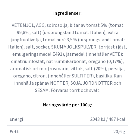
Ingredienser:
VETEMJÖL, ÄGG, solrosolja, bitar av tomat 5% (tomat
99,8%, salt) (ursprungsland tomat: Italien), extra
jungfruolivolja, tomatpuré 3,5% (ursprungsland tomat:
Italien), salt, socker, SKUMMJÖLKSPULVER, torrjäst (jäst,
emulgeringsmedel E491), jäsmedel (innehåller VETE):
dinatriumfosfat, natriumbikarbonat, oregano (0,17%),
aromatisk örtmix (rosmarin, vitlök, salt (20%), persilja,
oregano, citron, (innehåller SULFITER), basilika. Kan
innehålla spår av NÖTTER, SOJA, JORDNÖTTER och
SESAM. Förvaras torrt och svalt.
Näringsvärde per 100 g:
Energi
2043 kJ / 487 kcal
Fett
20,6 g