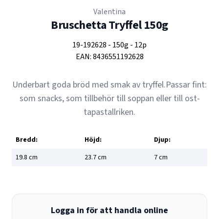
Valentina
Bruschetta Tryffel 150g
19-192628
-
150g
-
12p
EAN:
8436551192628
Underbart goda bröd med smak av tryffel.Passar fint:
som snacks, som tillbehör till soppan eller till ost-
tapastallriken.
Bredd:
Höjd:
Djup:
19.8
cm
23.7
cm
7
cm
Logga in för att handla online