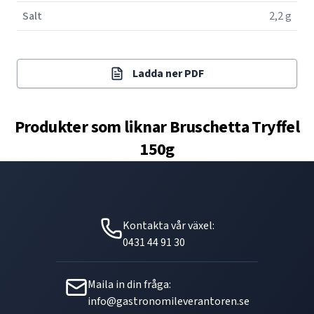
Salt
2,2 g
Ladda ner PDF
Produkter som liknar
Bruschetta Tryffel
150g
Kontakta vår växel:
0431 44 91 30
Maila in din fråga:
info@gastronomileverantoren.se