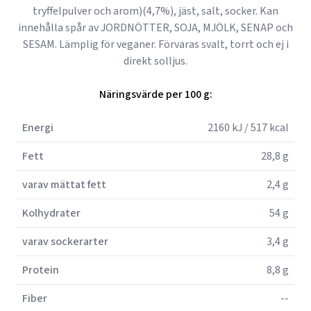
tryffelpulver och arom)(4,7%), jäst, salt, socker. Kan
innehålla spår av JORDNÖTTER, SOJA, MJÖLK, SENAP och
SESAM. Lämplig för veganer. Förvaras svalt, torrt och ej i
direkt solljus.
Näringsvärde per 100 g:
Energi
2160 kJ / 517 kcal
Fett
28,8 g
varav mättat fett
2,4 g
Kolhydrater
54 g
varav sockerarter
3,4 g
Protein
8,8 g
Fiber
--