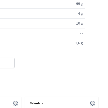
66 g
4 g
10 g
--
2,6 g
Valentina