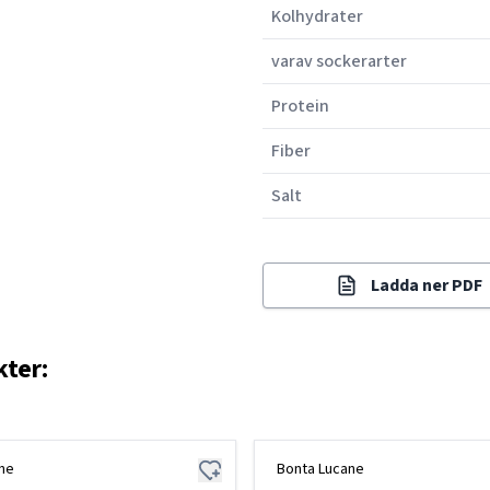
Kolhydrater
varav sockerarter
Protein
Fiber
Salt
Ladda ner PDF
kter:
ne
Bonta Lucane