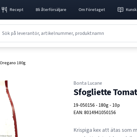
Recept
Bli återförsäljare
Om Företaget
Kunsk
 Oregano 180g
Bonta Lucane
Sfogliette Toma
19-050156
-
180g
-
10p
EAN:
8014941050156
Krispiga kex att ätas som m