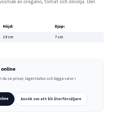
vssmak av oregano, tomat och olivolja. Den
Höjd:
Djup:
19
cm
7
cm
 online
 du se priser, lagerstatus och lägga varor i
nline
Ansök om att bli återförsäljare