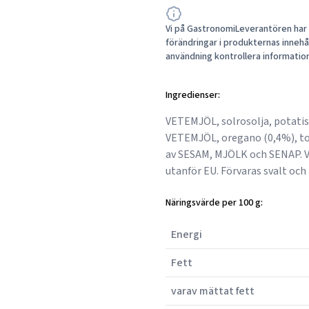
Vi på GastronomiLeverantören har a
förändringar i produkternas innehåll
användning kontrollera informatio
Ingredienser:
VETEMJÖL, solrosolja, potatis
VETEMJÖL, oregano (0,4%), tork
av SESAM, MJÖLK och SENAP. 
utanför EU. Förvaras svalt och 
Näringsvärde per 100 g:
Energi
Fett
varav mättat fett