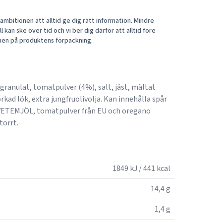
mbitionen att alltid ge dig rätt information. Mindre
 kan ske över tid och vi ber dig därför att alltid före
nen på produktens förpackning.
granulat, tomatpulver (4%), salt, jäst, mältat
ad lök, extra jungfruolivolja. Kan innehålla spår
VETEMJÖL, tomatpulver från EU och oregano
torrt.
1849 kJ / 441 kcal
14,4 g
1,4 g