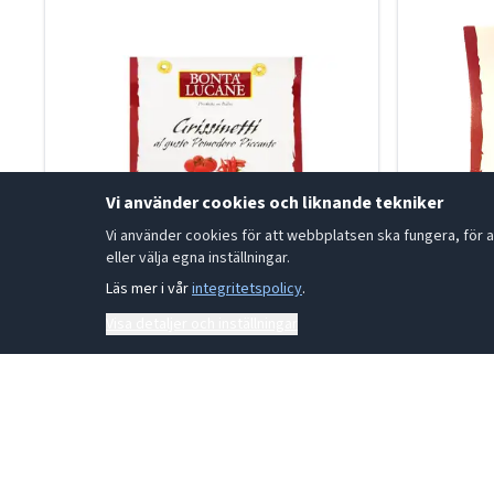
Vi använder cookies och liknande tekniker
Vi använder cookies för att webbplatsen ska fungera, för a
eller välja egna inställningar.
Läs mer i vår
integritetspolicy
.
Visa detaljer och inställningar
Grissinetti Tomat & Chilli 200g
Focaccin
19-050071
19-00002