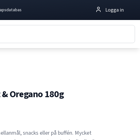
Logga in
apsdatabas
t & Oregano 180g
ellanmål, snacks eller på buffén. Mycket