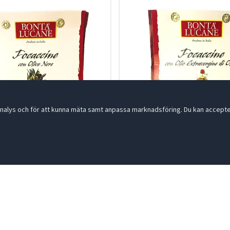
nalys och för att kunna mäta samt anpassa marknadsföring. Du kan acceptera
e med svarta oliver 200g
Focaccine naturell e.v. olivol
1
19-000038