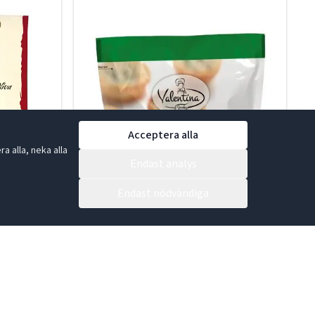
Acceptera alla
 alla, neka alla
Endast analys
Endast nödvändiga
ja 200g
Bruschetta Vitlök/Persilja 150g
19-190570