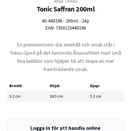
Åhus Tonics
Tonic Saffran 200ml
40-440196
-
200ml
-
24p
EAN:
7350115440196
En premiumtonic där innehåll och smak står i
fokus.Gjord på det berömda Åhusvattnet med små
fina bubblor som hjälper till att skapa en mer
framträdande smak.
Bredd:
Höjd:
Djup:
5.2
cm
18.5
cm
5.2
cm
Logga in för att handla online