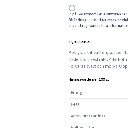
Vi på GastronomiLeverantören har a
förändringar i produkternas innehåll
användning kontrollera informatio
Ingredienser:
Kolsyrat källvatten, socker, f
fläderblomsextrakt. Alkoholfri.
Förvaras svalt och mörkt. Öpp
Näringsvärde per 100 g:
Energi
Fett
varav mättat fett
Kolhydrater