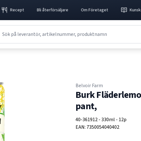
Recept
Bli återförsäljare
Om Företaget
Kunsk
Belvoir Farm
Burk Fläderlemo
pant,
40-361912
-
330ml
-
12p
EAN:
7350054040402