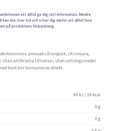
mbitionen att alltid ge dig rätt information. Mindre
 kan ske över tid och vi ber dig därför att alltid före
nen på produktens förpackning.
läderblommor, pressad citronjuice, citronsyra,
 Utan artificiella tillsatser, utan sötningsmedel.
nad burk bör konsumeras direkt.
69 kJ / 16 kcal
0 g
0 g
4,5 g