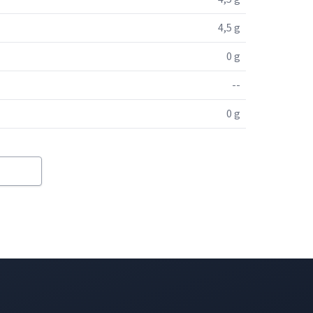
4,5 g
0 g
--
0 g