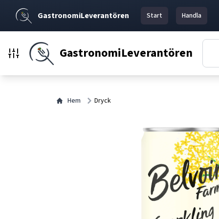
GastronomiLeverantören
Start
Handla
GastronomiLeverantören
Hem
Dryck