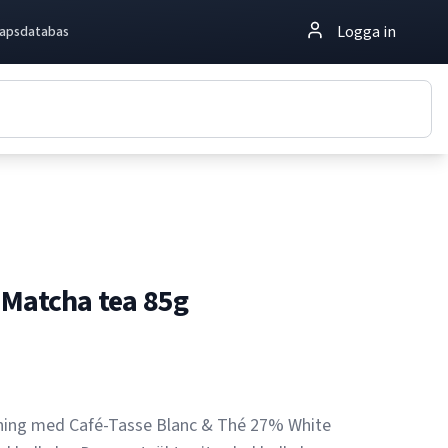
Logga in
apsdatabas
 Matcha tea 85g
lning med Café-Tasse Blanc & Thé 27% White