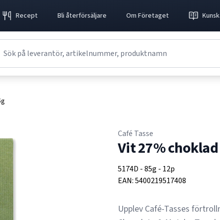
Recept
Bli återförsäljare
Om Företaget
Kunsk
5g
Café Tasse
Vit 27% choklad
5174D
-
85g
-
12p
EAN:
5400219517408
Upplev Café-Tasses förtrol