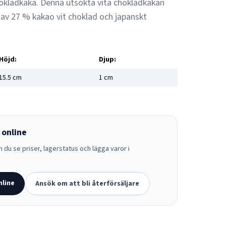
kladkaka. Denna utsökta vita chokladkakan
av 27 % kakao vit choklad och japanskt
Höjd:
Djup:
15.5
cm
1
cm
 online
 du se priser, lagerstatus och lägga varor i
nline
Ansök om att bli återförsäljare