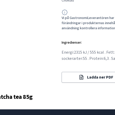
Choklad
Vi på GastronomiLeverantören har a
förändringar i produkternas innehåll
användning kontrollera informatio
Ingredienser:
Energi:2315 kJ / 555 kcal . Fett
sockerarter:55 . Protein:6,3 . Sa
Ladda ner PDF
tcha tea 85g