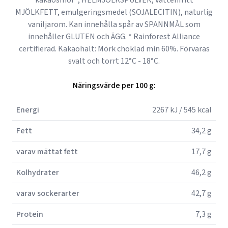
kakaosmör*, HELMJÖLKSPULVER, vattenfritt
MJÖLKFETT, emulgeringsmedel (SOJALECITIN), naturlig
vaniljarom. Kan innehålla spår av SPANNMÅL som
innehåller GLUTEN och ÄGG. * Rainforest Alliance
certifierad. Kakaohalt: Mörk choklad min 60%. Förvaras
svalt och torrt 12°C - 18°C.
Näringsvärde per 100 g:
Energi
2267 kJ / 545 kcal
Fett
34,2 g
varav mättat fett
17,7 g
Kolhydrater
46,2 g
varav sockerarter
42,7 g
Protein
7,3 g