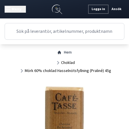
Meny
Logga in
Ansök
Hem
Choklad
Mörk 60% choklad Hasselnötsfyllning (Praliné) 45g