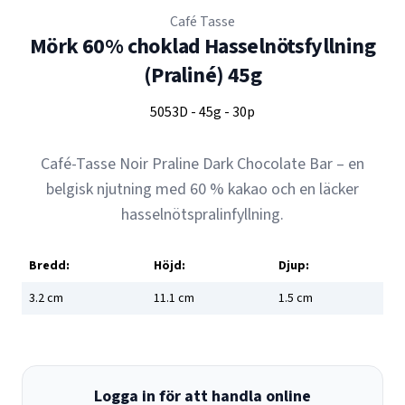
Café Tasse
Mörk 60% choklad Hasselnötsfyllning
(Praliné) 45g
5053D
-
45g
-
30p
Café-Tasse Noir Praline Dark Chocolate Bar – en
belgisk njutning med 60 % kakao och en läcker
hasselnötspralinfyllning.
Bredd:
Höjd:
Djup:
3.2
cm
11.1
cm
1.5
cm
Logga in för att handla online