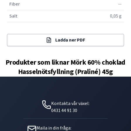
Fiber
--
Salt
0,05 g
Ladda ner PDF
Produkter som liknar
Mörk 60% choklad
Hasselnötsfyllning (Praliné) 45g
Kontakta vår växel:
0431 44 91 30
Maila in din fråga: