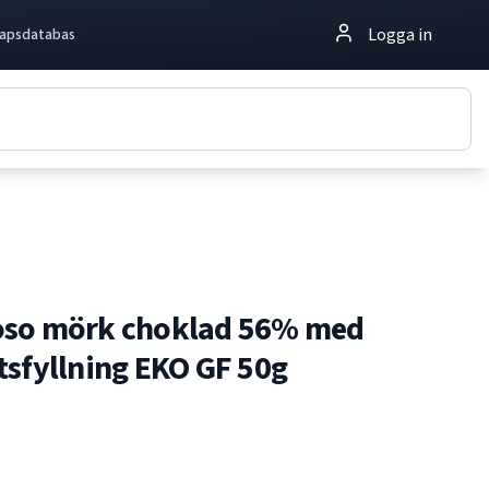
Logga in
apsdatabas
oso mörk choklad 56% med
tsfyllning EKO GF 50g