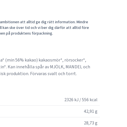
mbitionen att alltid ge dig rätt information. Mindre
 kan ske över tid och vi ber dig därför att alltid före
nen på produktens förpackning.
 (min 56% kakao) kakaosmör*, rörsocker*,
tin*. Kan innehålla spår av MJÖLK, MANDEL och
k produktion. Förvaras svalt och torrt.
2326 kJ / 556 kcal
42,91 g
28,73 g