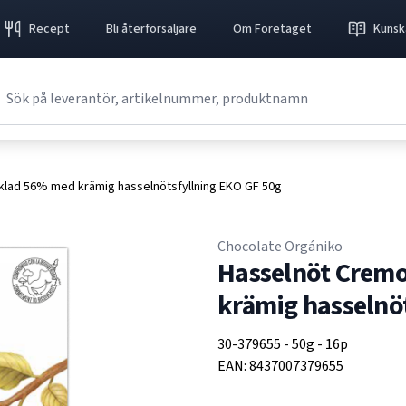
Recept
Bli återförsäljare
Om Företaget
Kunsk
lad 56% med krämig hasselnötsfyllning EKO GF 50g
Chocolate Orgániko
Hasselnöt Crem
krämig hasselnö
30-379655
-
50g
-
16p
EAN:
8437007379655