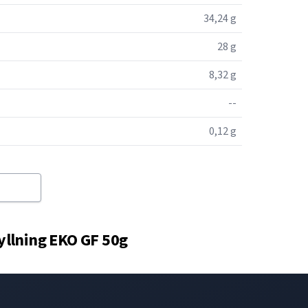
34,24 g
28 g
8,32 g
--
0,12 g
llning EKO GF 50g