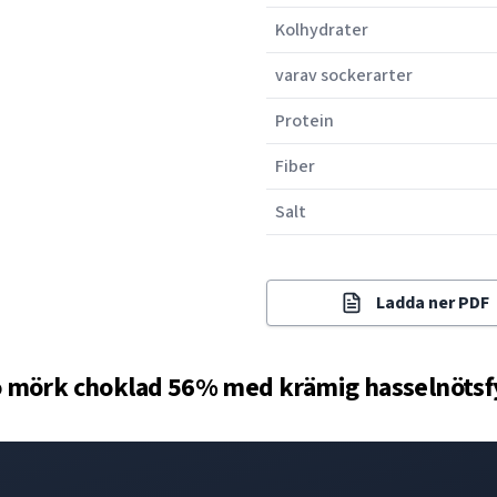
Kolhydrater
varav sockerarter
Protein
Fiber
Salt
Ladda ner PDF
 mörk choklad 56% med krämig hasselnötsfy