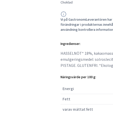
Choklad
Vi på GastronomiLeverantören har a
förändringar i produkternas innehåll
användning kontrollera informatio
Ingredienser:
HASSELNÖT* 18%, kakaomassa*
emulgeringsmedel: solrosleci
PISTAGE. GLUTENFRI. *Ekologis
Näringsvärde per 100 g:
Energi
Fett
varav mättat fett