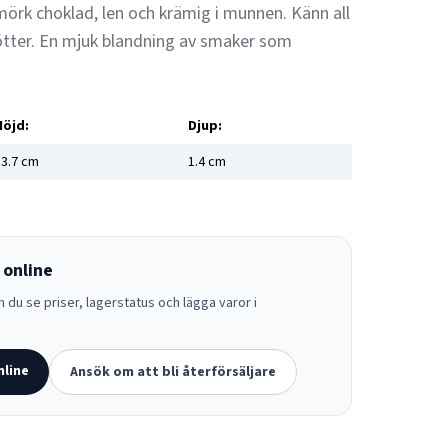
örk choklad, len och krämig i munnen. Känn all
tter. En mjuk blandning av smaker som
Höjd:
Djup:
3.7
cm
1.4
cm
 online
 du se priser, lagerstatus och lägga varor i
nline
Ansök om att bli återförsäljare