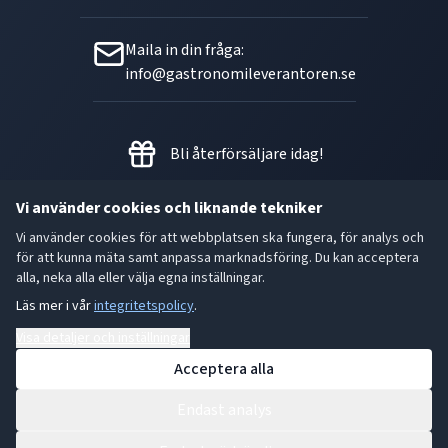
Maila in din fråga:
info@gastronomileverantoren.se
Bli återförsäljare idag!
Vi använder cookies och liknande tekniker
Vi använder cookies för att webbplatsen ska fungera, för analys och
Metallgatan 21 B, 262 72
för att kunna mäta samt anpassa marknadsföring. Du kan acceptera
Ängelholm Orgnr: 556493-5780
alla, neka alla eller välja egna inställningar.
Läs mer i vår
integritetspolicy
.
- God smak är den bästa gåvan.
Visa detaljer och inställningar
Acceptera alla
Endast analys