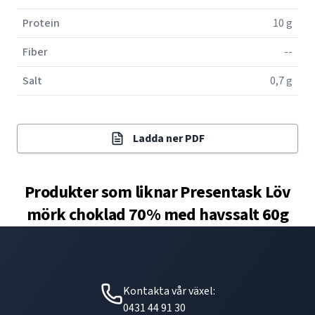
Protein
10 g
Fiber
--
Salt
0,7 g
Ladda ner PDF
Produkter som liknar
Presentask Löv
mörk choklad 70% med havssalt 60g
Kontakta vår växel:
0431 44 91 30