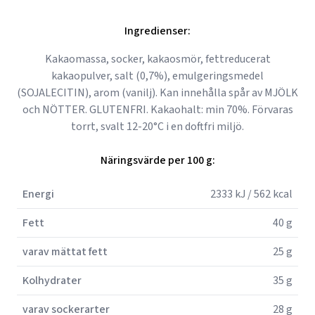
Ingredienser:
Kakaomassa, socker, kakaosmör, fettreducerat
kakaopulver, salt (0,7%), emulgeringsmedel
(SOJALECITIN), arom (vanilj). Kan innehålla spår av MJÖLK
och NÖTTER. GLUTENFRI. Kakaohalt: min 70%. Förvaras
torrt, svalt 12-20°C i en doftfri miljö.
Näringsvärde per 100 g:
Energi
2333 kJ / 562 kcal
Fett
40 g
varav mättat fett
25 g
Kolhydrater
35 g
varav sockerarter
28 g