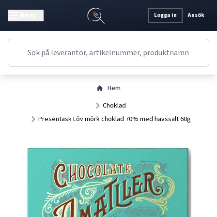
Meny
Logga in
Ansök
Hem
Choklad
Presentask Löv mörk choklad 70% med havssalt 60g