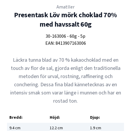
Amatller
Presentask Löv mörk choklad 70%
med havssalt 60g
30-163006
-
60g
-
5p
EAN:
8413907163006
Läckra tunna blad av 70 % kakaochoklad med en
touch av flor de sal, gjorda enligt den traditionella
metoden för urval, rostning, raffinering och
conchering. Dessa fina blad kännetecknas av en
intensiv smak som varar länge i munnen och har en
rostad ton.
Bredd:
Höjd:
Djup:
9.4
cm
12.2
cm
1.9
cm