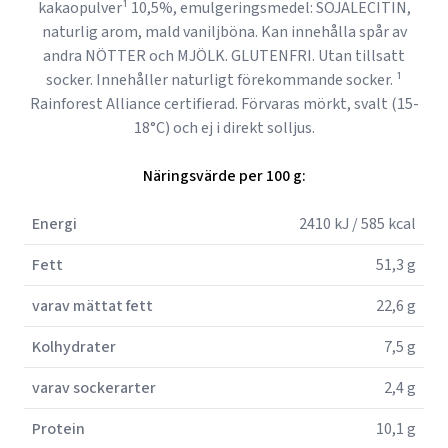
kakaopulver¹ 10,5%, emulgeringsmedel: SOJALECITIN,
naturlig arom, mald vaniljböna. Kan innehålla spår av
andra NÖTTER och MJÖLK. GLUTENFRI. Utan tillsatt
socker. Innehåller naturligt förekommande socker. ¹
Rainforest Alliance certifierad. Förvaras mörkt, svalt (15-
18°C) och ej i direkt solljus.
Näringsvärde per 100 g:
Energi
2410 kJ / 585 kcal
Fett
51,3 g
varav mättat fett
22,6 g
Kolhydrater
7,5 g
varav sockerarter
2,4 g
Protein
10,1 g