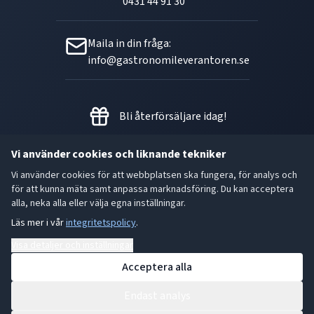
0431 44 91 30
Maila in din fråga:
info@gastronomileverantoren.se
Bli återförsäljare idag!
Vi använder cookies och liknande tekniker
Vi använder cookies för att webbplatsen ska fungera, för analys och
Metallgatan 21 B, 262 72
för att kunna mäta samt anpassa marknadsföring. Du kan acceptera
Ängelholm Orgnr: 556493-5780
alla, neka alla eller välja egna inställningar.
Läs mer i vår
integritetspolicy
.
- God smak är den bästa gåvan.
Visa detaljer och inställningar
Acceptera alla
Endast analys