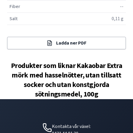
Fiber
--
Salt
0,11 g
Ladda ner PDF
Produkter som liknar
Kakaobar Extra
mörk med hasselnötter, utan tillsatt
socker och utan konstgjorda
sötningsmedel, 100g
Kontakta vår växel: