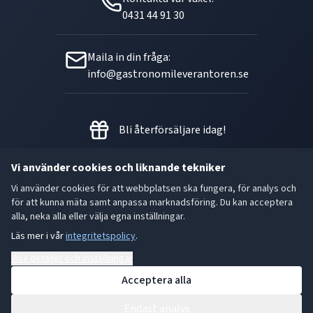
0431 44 91 30
Maila in din fråga:
info@gastronomileverantoren.se
Bli återförsäljare idag!
Vi använder cookies och liknande tekniker
Vi använder cookies för att webbplatsen ska fungera, för analys och
Metallgatan 21 B, 262 72
för att kunna mäta samt anpassa marknadsföring. Du kan acceptera
Ängelholm Orgnr: 556493-5780
alla, neka alla eller välja egna inställningar.
Läs mer i vår
integritetspolicy
.
- God smak är den bästa gåvan.
Visa detaljer och inställningar
Acceptera alla
Endast analys