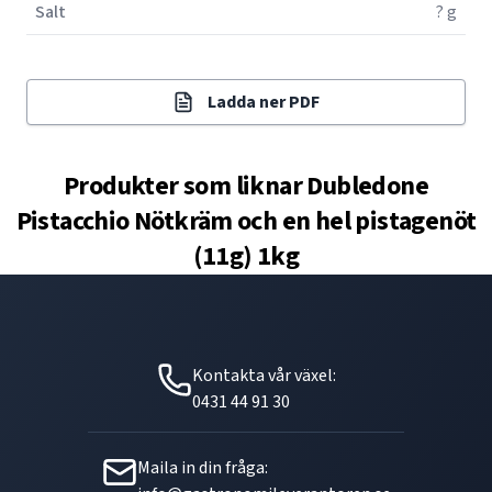
Salt
? g
Ladda ner PDF
Produkter som liknar
Dubledone
Pistacchio Nötkräm och en hel pistagenöt
(11g) 1kg
Kontakta vår växel:
0431 44 91 30
Maila in din fråga: