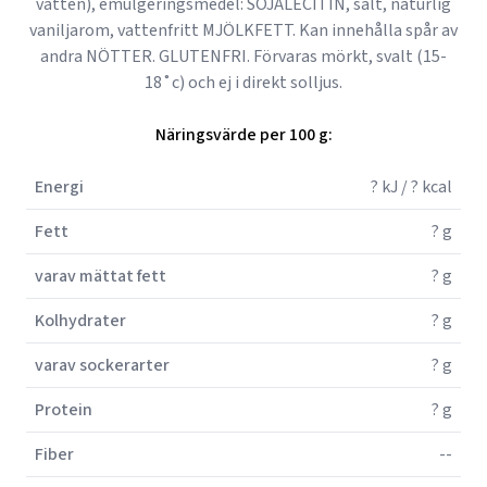
vatten), emulgeringsmedel: SOJALECITIN, salt, naturlig
vaniljarom, vattenfritt MJÖLKFETT. Kan innehålla spår av
andra NÖTTER. GLUTENFRI. Förvaras mörkt, svalt (15-
18˚c) och ej i direkt solljus.
Näringsvärde per 100 g:
Energi
? kJ / ? kcal
Fett
? g
varav mättat fett
? g
Kolhydrater
? g
varav sockerarter
? g
Protein
? g
Fiber
--