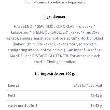
informationen på produktens förpackning.
Ingredienser:
HASSELNÖT* 25%, MJÖLKCHOKLAD: (rörsocker*,
kakaosmör*, HELMJÖLKSPULVER*, kakao* (min 36%
kakao), emulgeringsmedel: solrosslecitin*). Mörk choklad:
(kakao* (min 56% kakao), kakaosmör*, rörsocker*,
emulgeringsmedel: solroslecitin*). Kan innehålla spår av
MANDEL och PISTAGE. GLUTENFRI. Förvaras svalt och
torrt. * Ekologiskt odlad.
Näringsvärde per 100 g:
Energi
2453 kJ / 586 kcal
Fett
42,41 g
varav mättat fett
17,43 g