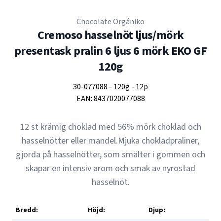
Chocolate Orgániko
Cremoso hasselnöt ljus/mörk
presentask pralin 6 ljus 6 mörk EKO GF
120g
30-077088
-
120g
-
12p
EAN:
8437020077088
12 st krämig choklad med 56% mörk choklad och
hasselnötter eller mandel.Mjuka chokladpraliner,
gjorda på hasselnötter, som smälter i gommen och
skapar en intensiv arom och smak av nyrostad
hasselnöt.
Bredd:
Höjd:
Djup: