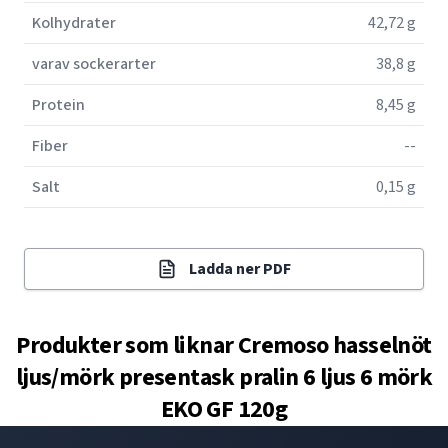
Kolhydrater
42,72 g
varav sockerarter
38,8 g
Protein
8,45 g
Fiber
--
Salt
0,15 g
Ladda ner PDF
Produkter som liknar
Cremoso hasselnöt
ljus/mörk presentask pralin 6 ljus 6 mörk
EKO GF 120g