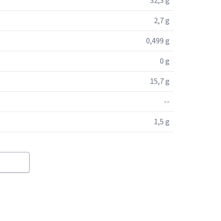
32,3 g
2,7 g
0,499 g
0 g
15,7 g
--
1,5 g