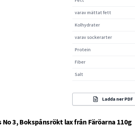
Fett
varav mättat fett
Kolhydrater
varav sockerarter
Protein
Fiber
Salt
Ladda ner PDF
 No 3, Bokspånsrökt lax från Färöarna 110g