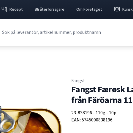
Recept
Bli återförsäljare
Om Företaget
Kunsk
Fangst
Fangst Færøsk L
från Färöarna 1
23-838196
-
110g
-
10p
EAN:
5745000838196