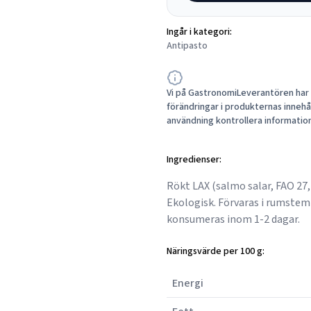
Ingår i kategori:
Antipasto
Vi på GastronomiLeverantören har a
förändringar i produkternas innehåll
användning kontrollera informatio
Ingredienser:
Rökt LAX (salmo salar, FAO 27,
Ekologisk. Förvaras i rumstemp
konsumeras inom 1-2 dagar.
Näringsvärde per 100 g:
Energi