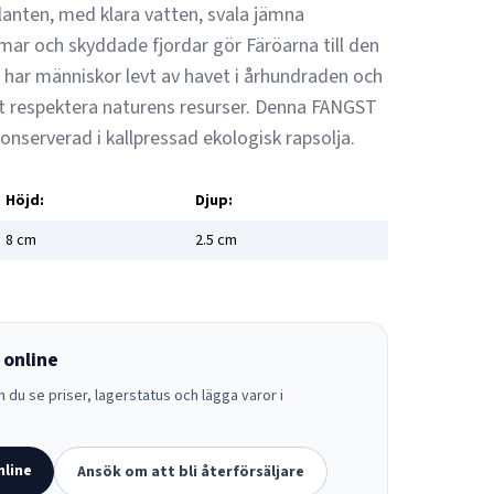
lanten, med klara vatten, svala jämna
ar och skyddade fjordar gör Färöarna till den
r har människor levt av havet i århundraden och
att respektera naturens resurser. Denna FANGST
konserverad i kallpressad ekologisk rapsolja.
Höjd:
Djup:
8
cm
2.5
cm
 online
 du se priser, lagerstatus och lägga varor i
nline
Ansök om att bli återförsäljare