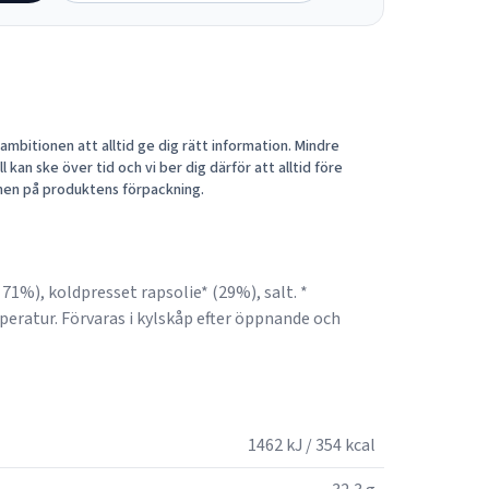
mbitionen att alltid ge dig rätt information. Mindre
 kan ske över tid och vi ber dig därför att alltid före
nen på produktens förpackning.
 71%), koldpresset rapsolie* (29%), salt. *
eratur. Förvaras i kylskåp efter öppnande och
1462 kJ / 354 kcal