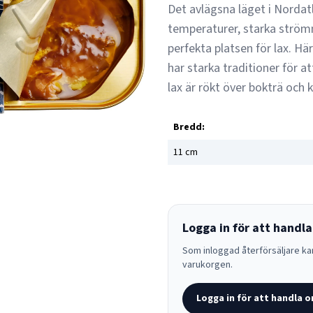
Det avlägsna läget i Nordat
temperaturer, starka strömm
perfekta platsen för lax. Hä
har starka traditioner för 
lax är rökt över bokträ och 
Bredd:
11
cm
Logga in för att handla
Som inloggad återförsäljare kan
varukorgen.
Logga in för att handla o