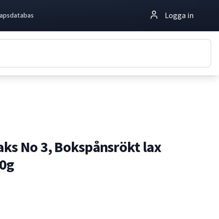
Logga in
apsdatabas
aks No 3, Bokspånsrökt lax
10g