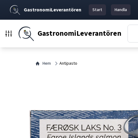
GastronomiLeverantören
Start
Handla
GastronomiLeverantören
Hem
Antipasto