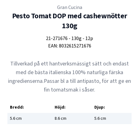
Gran Cucina
Pesto Tomat DOP med cashewnötter
130g
21-271676
-
130g
-
12p
EAN:
8032615271676
Tillverkad på ett hantverksmässigt sätt och endast
med de bästa italienska 100% naturliga färska
ingredienserna.Passar bl a till antipasto, för att ge en
fin tomatsmak i såser.
Bredd:
Höjd:
Djup:
5.6
cm
8.6
cm
5.6
cm