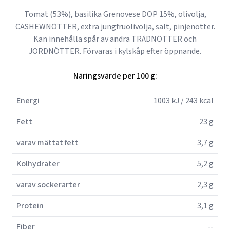
Tomat (53%), basilika Grenovese DOP 15%, olivolja,
CASHEWNÖTTER, extra jungfruolivolja, salt, pinjenötter.
Kan innehålla spår av andra TRÄDNÖTTER och
JORDNÖTTER. Förvaras i kylskåp efter öppnande.
Näringsvärde per 100 g:
Energi
1003 kJ / 243 kcal
Fett
23 g
varav mättat fett
3,7 g
Kolhydrater
5,2 g
varav sockerarter
2,3 g
Protein
3,1 g
Fiber
--