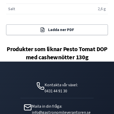
Salt
2,6 g
Ladda ner PDF
Produkter som liknar
Pesto Tomat DOP
med cashewnötter 130g
Kontakta vår växel:
0431 44 91 30
Maila in din fråga:
info@gastronomileverantoren.se