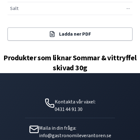
Salt
--
Ladda ner PDF
Produkter som liknar
Sommar & vittryffel
skivad 30g
Kontakta vår växel:
0431 44 91 30
Maila in din fråga:
info@gastronomileverantoren.se