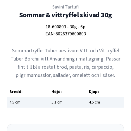
Savini Tartufi
Sommar & vittryffel skivad 30g
18-600803
-
30g
-
6p
EAN:
8026379600803
Sommartryffel Tuber aestivum Vitt. och Vit tryffel
Tuber Borchii Vitt.Användning i matlagning: Passar
fint till bl a rostat bröd, pasta, ris, carpaccio,
pilgrimsmusslor, sallader, omelett och i såser.
Bredd:
Höjd:
Djup:
4.5
cm
5.1
cm
4.5
cm