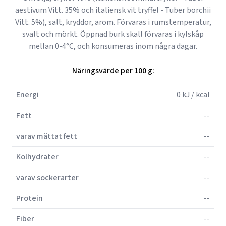
aestivum Vitt. 35% och italiensk vit tryffel - Tuber borchii
Vitt. 5%), salt, kryddor, arom. Förvaras i rumstemperatur,
svalt och mörkt. Öppnad burk skall förvaras i kylskåp
mellan 0-4°C, och konsumeras inom några dagar.
Näringsvärde per 100 g:
Energi
0 kJ / kcal
Fett
--
varav mättat fett
--
Kolhydrater
--
varav sockerarter
--
Protein
--
Fiber
--